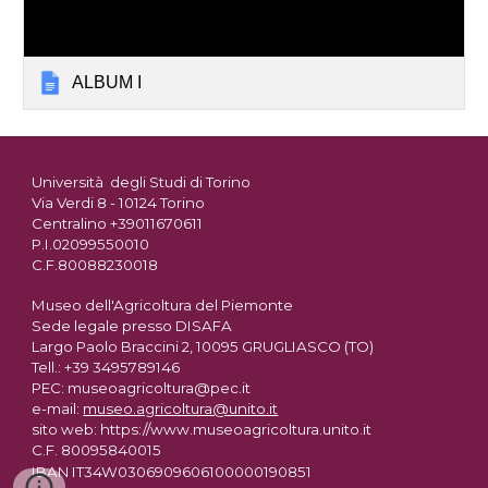
ALBUM I
Università degli Studi di Torino
Via Verdi 8 - 10124 Torino
Centralino +39011670611
P.I.02099550010
C.F.80088230018
Museo dell'Agricoltura del Piemonte
Sede legale presso DISAFA
Largo Paolo Braccini 2, 10095 GRUGLIASCO (TO)
Tell.: +39 3495789146
PEC: museoagricoltura@pec.it
e-mail:
museo.agricoltura@unito.it
sito web: https://www.museoagricoltura.unito.it
C.F. 80095840015
IBAN IT34W0306909606100000190851