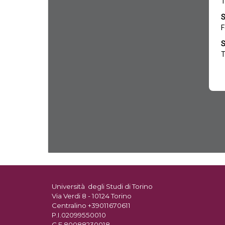
Università degli Studi di Torino
Via Verdi 8 - 10124 Torino
Centralino +39011670611
P.I.02099550010
C.F.80088230018