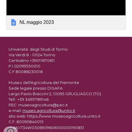
NL maggio 2023
Università degli Studi di Torino
Via Verdi 8 - 10124 Torino
Centralino +39011670611
P.I.02099550010
C.F.80088230018
Museo dell'Agricoltura del Piemonte
Sede legale presso DISAFA
Largo Paolo Braccini 2, 10095 GRUGLIASCO (TO)
Tell.: +39 3495789146
PEC: museoagricoltura@pec.it
e-mail:
museo.agricoltura@unito.it
sito web: https://www.museoagricoltura.unito.it
C.F. 80095840015
IBAN IT34W0306909606100000190851