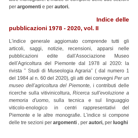
per
argomenti
e per
autori.
Indice delle
pubblicazioni 1978 - 20
20, vol.
II
L'indice generale aggiornato comprende tutti gli
articoli, saggi, notizie, recensioni, apparsi nelle
pubblicazioni edite dall'Associazione Museo
dell'Agricoltura del Piemonte dal 1978 al 20
20
: la
rivista " Studi di Museologia Agraria" ( dal numero 1
del 1984 al n.
60
del 20
20
), gli atti dei convegni
Per un
museo dell'agricoltura del Piemonte,
i contributi delle
ricerche sulla vitivinicoltura,
Ricerca sull'evoluzione a
memoria d'uomo
, sulla tecnica e sul linguaggio
viticolo-enologico in centri rappresentativi del
Piemonte e le altre monografie. L'indice si compone
delle
tre
sezioni per
argomenti
,
per
autori
,
per
luoghi