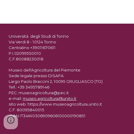
Università degli Studi di Torino
Via Verdi 8 - 10124 Torino
Centralino +39011670611
P.I.02099550010
C.F.80088230018
Museo dell'Agricoltura del Piemonte
Sede legale presso DISAFA
Largo Paolo Braccini 2, 10095 GRUGLIASCO (TO)
Tell.: +39 3495789146
PEC: museoagricoltura@pec.it
e-mail:
museo.agricoltura@unito.it
sito web: https://www.museoagricoltura.unito.it
C.F. 80095840015
IBAN IT34W0306909606100000190851