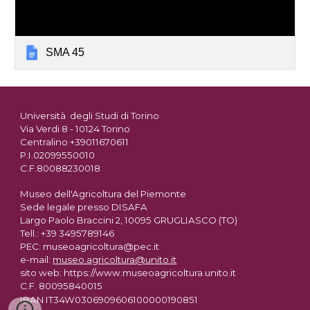
SMA 45
Università degli Studi di Torino
Via Verdi 8 - 10124 Torino
Centralino +39011670611
P.I.02099550010
C.F.80088230018
Museo dell'Agricoltura del Piemonte
Sede legale presso DISAFA
Largo Paolo Braccini 2, 10095 GRUGLIASCO (TO)
Tell.: +39 3495789146
PEC: museoagricoltura@pec.it
e-mail:
museo.agricoltura@unito.it
sito web: https://www.museoagricoltura.unito.it
C.F. 80095840015
IBAN IT34W0306909606100000190851